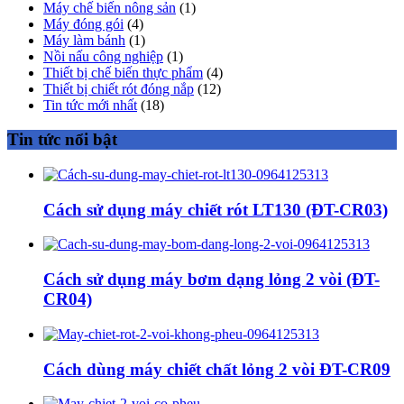
Máy chế biến nông sản
(1)
Máy đóng gói
(4)
Máy làm bánh
(1)
Nồi nấu công nghiệp
(1)
Thiết bị chế biến thực phẩm
(4)
Thiết bị chiết rót đóng nắp
(12)
Tin tức mới nhất
(18)
Tin tức nổi bật
Cách sử dụng máy chiết rót LT130 (ĐT-CR03)
Cách sử dụng máy bơm dạng lỏng 2 vòi (ĐT-
CR04)
Cách dùng máy chiết chất lỏng 2 vòi ĐT-CR09