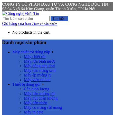
CÔNG TY CỔ PHẦN ĐẦU TƯ VÀ CÔNG NGHỆ ĐỨC TÍN -
Số 94 Ngõ 64 Kim Giang, quận Thanh Xuân, TP.Hà Nội
Tìm kiếm
Giỏ hàng của bạn
Chưa có sản phẩm
No products in the cart.
Danh mục sản phẩm
Máy chiết rót đóng nắp
+
Máy chiết rót
Máy rửa bình nước
Máy đóng nắp chai
Máy dán màng seal
Máy ép miệng ly
Máy viền mí lon
Thiết bị đóng gói
+
Cân định lượng
Máy hàn miệng túi
Máy hút chân không
Máy dán nhãn
Máy co màng cắt màng
Máy in date