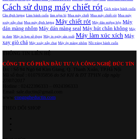
Cách sử dụng máy chiết rót
Cách tráng bánh cuốn
Cân định lượng
Làm bánh cuốn
làm nộm bì
Mua máy chiết
Mua máy chiết rót
Mua máy
Máy chiết rót
Máy
xoáy nắp chai
Mua máy định lượng
Máy dán miệng hộp
dán màng nhôm
Máy dán màng seal
Máy hút chân không
Máy
Máy làm xúc xích
Máy
in date
Máy in hạn sử dụng
Máy in ngày sản xuất
xay giò chả
Máy xoáy nắp chai
Máy ép màng nhôm
Nồi tráng bánh cuốn
THÔNG TIN LIÊN HỆ
CÔNG TY CỔ PHẦN ĐẦU TƯ VÀ CÔNG NGHỆ ĐỨC TÍN
Đ/c : Số 94 Ngõ 64 Kim Giang, Q. Thanh Xuân, TP.Hà Nội
Mã số thuế : 0107935856
do Sở KH & ĐT TPHN cấp ngày
27/07/2017
Hotline : 02422396333 – 0924396333
Email: sale.ductin@gmail.com
www.
congngheductin.com
THEO DÕI SHOP