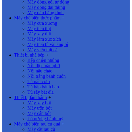
Máy đóng gói tự động
Máy đóng đai thùng
Máy dán băng dính
Máy chế biến thực phẩm
+
Máy cưa xương
Máy thái thịt
Máy xay thịt
Máy làm xúc xích
Máy thái bì và lạng bì
Máy viên thịt cá
Thiết bị nhà bếp
+
Bếp chiên nhúng
Nồi điện nấu phở
Nồi nấu cháo
Nồi tráng bánh cuốn
Tủ nấu cơm
Tủ hấp bánh bao
Tủ sấy bát đĩa
Thiết bị làm bánh
+
Máy xay bột
Máy trộn bột
Máy cán bột
Lò nướng bánh mỳ
Máy chế biến rau củ quả
+
Máy cắt rau củ