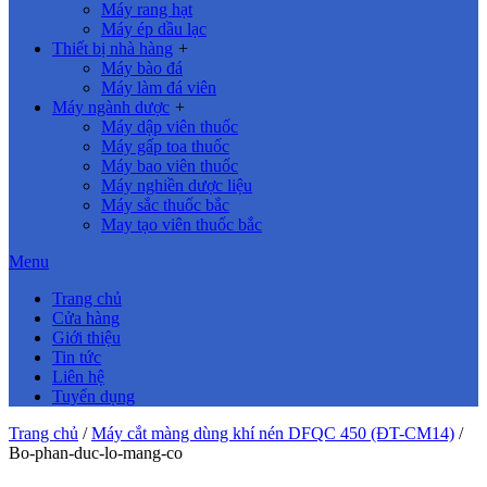
Máy rang hạt
Máy ép dầu lạc
Thiết bị nhà hàng
+
Máy bào đá
Máy làm đá viên
Máy ngành dược
+
Máy dập viên thuốc
Máy gấp toa thuốc
Máy bao viên thuốc
Máy nghiền dược liệu
Máy sắc thuốc bắc
May tạo viên thuốc bắc
Menu
Trang chủ
Cửa hàng
Giới thiệu
Tin tức
Liên hệ
Tuyển dụng
Trang chủ
/
Máy cắt màng dùng khí nén DFQC 450 (ĐT-CM14)
/
Bo-phan-duc-lo-mang-co