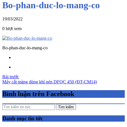
Bo-phan-duc-lo-mang-co
19/03/2022
0 lượt xem
Bo-phan-duc-lo-mang-co
Điều
Bài trước
Máy cắt màng dùng khí nén DFQC 450 (ĐT-CM14)
hướng
bài
Bình luận trên Facebook
viết
Tìm kiếm
Danh mục tin tức