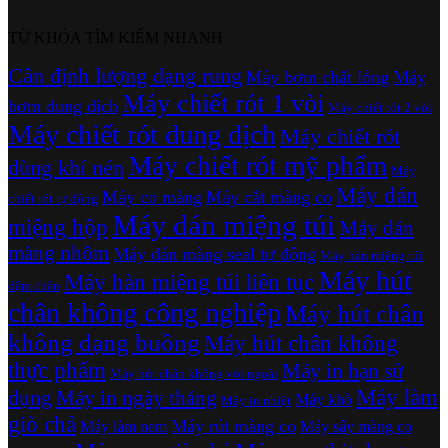
TỪ KHÓA TÌM KIẾM NHANH
Cân định lượng dạng rung
Máy bơm chất lỏng
Máy
Máy chiết rót 1 vòi
bơm dung dịch
Máy chiết rót 2 vòi
Máy chiết rót dung dịch
Máy chiết rót
Máy chiết rót mỹ phẩm
dùng khí nén
Máy
Máy dán
Máy co màng
Máy cắt màng co
chiết rót tự động
Máy dán miệng túi
miệng hộp
Máy dán
màng nhôm
Máy dán màng seal tự động
Máy hàn miệng túi
Máy hút
Máy hàn miệng túi liên tục
dậm chân
chân không công nghiệp
Máy hút chân
không dạng buồng
Máy hút chân không
thực phẩm
Máy in hạn sử
Máy hút chân không vòi ngoài
Máy làm
dụng
Máy in ngày tháng
Máy khò
Máy in nhiệt
giò chả
Máy rút màng co
Máy làm nem
Máy sấy màng co