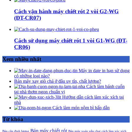
Cách vận hành máy chiết rót 2 vòi G2-WG
(ĐT-CR07)
Cách sử dụng máy chiết rót 1 vòi G1-WG (ĐT-
CR06)
Xem nhiều nhất
Máy in date in hạn sử dụng
có những loại nào?
Bán máy xay giò chả ở đâu uy tín, chất lượng?
Cách làm bánh cuốn
tại nhà thơm ngon chuẩn vị
Hướng dẫn cách làm xúc xích tại
nhà
Cách làm món nộm bì hấp dẫn
Từ khóa
Bán máy chiết rót
Bán cân định lượng
Bán máy xoáy nắp chai
cách làm xúc xích