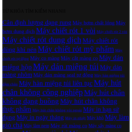
TỪ KHÓA TÌM KIẾM NHANH
Cân định lượng dạng rung
Máy bơm chất lỏng
Máy
Máy chiết rót 1 vòi
bơm dung dịch
Máy chiết rót 2 vòi
Máy chiết rót dung dịch
Máy chiết rót
Máy chiết rót mỹ phẩm
dùng khí nén
Máy
Máy dán
Máy co màng
Máy cắt màng co
chiết rót tự động
Máy dán miệng túi
miệng hộp
Máy dán
màng nhôm
Máy dán màng seal tự động
Máy hàn miệng túi
Máy hút
Máy hàn miệng túi liên tục
dậm chân
chân không công nghiệp
Máy hút chân
không dạng buồng
Máy hút chân không
thực phẩm
Máy in hạn sử
Máy hút chân không vòi ngoài
Máy làm
dụng
Máy in ngày tháng
Máy khò
Máy in nhiệt
giò chả
Máy rút màng co
Máy làm nem
Máy sấy màng co