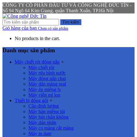
CÔNG TY CỔ PHẦN ĐẦU TƯ VÀ CÔNG NGHỆ ĐỨC TÍN -
Số 94 Ngõ 64 Kim Giang, quận Thanh Xuân, TP.Hà Nội
Tìm kiếm
Giỏ hàng của bạn
Chưa có sản phẩm
No products in the cart.
Danh mục sản phẩm
Máy chiết rót đóng nắp
+
Máy chiết rót
Máy rửa bình nước
Máy đóng nắp chai
Máy dán màng seal
Máy ép miệng ly
Máy viền mí lon
Thiết bị đóng gói
+
Cân định lượng
Máy hàn miệng túi
Máy hút chân không
Máy dán nhãn
Máy co màng cắt màng
Máy in date