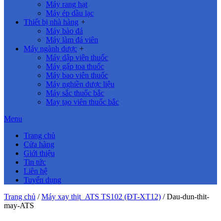
Máy rang hạt
Máy ép dầu lạc
Thiết bị nhà hàng
+
Máy bào đá
Máy làm đá viên
Máy ngành dược
+
Máy dập viên thuốc
Máy gấp toa thuốc
Máy bao viên thuốc
Máy nghiền dược liệu
Máy sắc thuốc bắc
May tạo viên thuốc bắc
Menu
Trang chủ
Cửa hàng
Giới thiệu
Tin tức
Liên hệ
Tuyển dụng
Trang chủ
/
Máy xay thịt ATS TS102 (ĐT-XT12)
/
Dau-dun-thit-
may-ATS