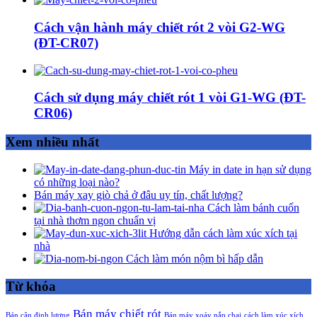
Cách vận hành máy chiết rót 2 vòi G2-WG
(ĐT-CR07)
Cách sử dụng máy chiết rót 1 vòi G1-WG (ĐT-
CR06)
Xem nhiều nhất
Máy in date in hạn sử dụng
có những loại nào?
Bán máy xay giò chả ở đâu uy tín, chất lượng?
Cách làm bánh cuốn
tại nhà thơm ngon chuẩn vị
Hướng dẫn cách làm xúc xích tại
nhà
Cách làm món nộm bì hấp dẫn
Từ khóa
Bán máy chiết rót
Bán cân định lượng
Bán máy xoáy nắp chai
cách làm xúc xích