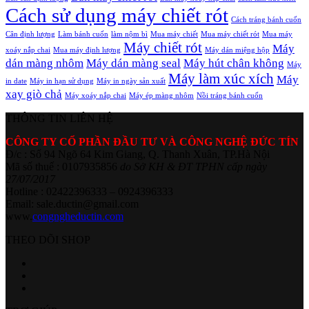
Cách sử dụng máy chiết rót
Cách tráng bánh cuốn
Cân định lượng
Làm bánh cuốn
làm nộm bì
Mua máy chiết
Mua máy chiết rót
Mua máy
Máy chiết rót
Máy
xoáy nắp chai
Mua máy định lượng
Máy dán miệng hộp
dán màng nhôm
Máy dán màng seal
Máy hút chân không
Máy
Máy làm xúc xích
Máy
in date
Máy in hạn sử dụng
Máy in ngày sản xuất
xay giò chả
Máy xoáy nắp chai
Máy ép màng nhôm
Nồi tráng bánh cuốn
THÔNG TIN LIÊN HỆ
CÔNG TY CỔ PHẦN ĐẦU TƯ VÀ CÔNG NGHỆ ĐỨC TÍN
Đ/c : Số 94 Ngõ 64 Kim Giang, Q. Thanh Xuân, TP.Hà Nội
Mã số thuế : 0107935856
do Sở KH & ĐT TPHN cấp ngày
27/07/2017
Hotline : 02422396333 – 0924396333
Email: sale.ductin@gmail.com
www.
congngheductin.com
THEO DÕI SHOP