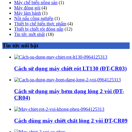
Máy chế biến nông sản
(1)
Máy đóng gói
(4)
Máy làm bánh
(1)
Nồi nấu công nghiệp
(1)
Thiết bị chế biến thực phẩm
(4)
Thiết bị chiết rót đóng nắp
(12)
Tin tức mới nhất
(18)
Tin tức nổi bật
Cách sử dụng máy chiết rót LT130 (ĐT-CR03)
Cách sử dụng máy bơm dạng lỏng 2 vòi (ĐT-
CR04)
Cách dùng máy chiết chất lỏng 2 vòi ĐT-CR09