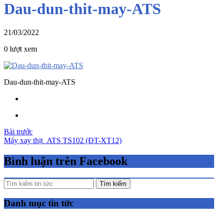
Dau-dun-thit-may-ATS
21/03/2022
0 lượt xem
Dau-dun-thit-may-ATS
Điều
Bài trước
Máy xay thịt ATS TS102 (ĐT-XT12)
hướng
bài
Bình luận trên Facebook
viết
Tìm kiếm
Danh mục tin tức