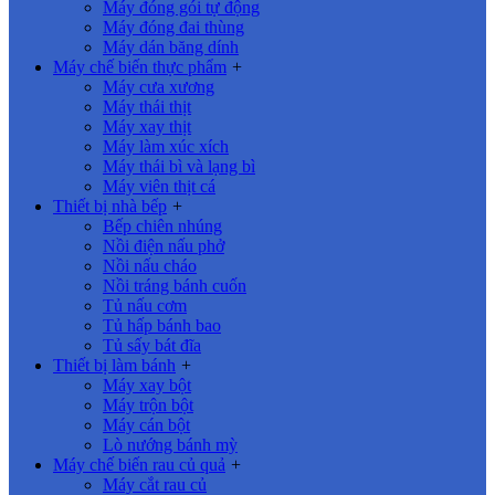
Máy đóng gói tự động
Máy đóng đai thùng
Máy dán băng dính
Máy chế biến thực phẩm
+
Máy cưa xương
Máy thái thịt
Máy xay thịt
Máy làm xúc xích
Máy thái bì và lạng bì
Máy viên thịt cá
Thiết bị nhà bếp
+
Bếp chiên nhúng
Nồi điện nấu phở
Nồi nấu cháo
Nồi tráng bánh cuốn
Tủ nấu cơm
Tủ hấp bánh bao
Tủ sấy bát đĩa
Thiết bị làm bánh
+
Máy xay bột
Máy trộn bột
Máy cán bột
Lò nướng bánh mỳ
Máy chế biến rau củ quả
+
Máy cắt rau củ