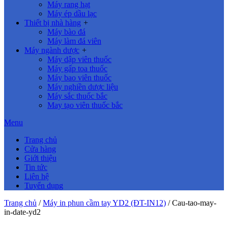
Máy rang hạt
Máy ép dầu lạc
Thiết bị nhà hàng
+
Máy bào đá
Máy làm đá viên
Máy ngành dược
+
Máy dập viên thuốc
Máy gấp toa thuốc
Máy bao viên thuốc
Máy nghiền dược liệu
Máy sắc thuốc bắc
May tạo viên thuốc bắc
Menu
Trang chủ
Cửa hàng
Giới thiệu
Tin tức
Liên hệ
Tuyển dụng
Trang chủ
/
Máy in phun cầm tay YD2 (ĐT-IN12)
/
Cau-tao-may-
in-date-yd2