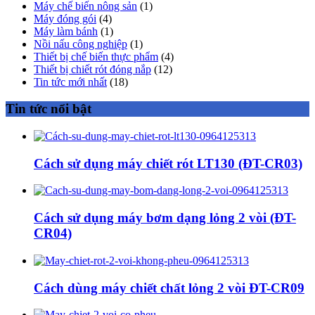
Máy chế biến nông sản
(1)
Máy đóng gói
(4)
Máy làm bánh
(1)
Nồi nấu công nghiệp
(1)
Thiết bị chế biến thực phẩm
(4)
Thiết bị chiết rót đóng nắp
(12)
Tin tức mới nhất
(18)
Tin tức nổi bật
Cách sử dụng máy chiết rót LT130 (ĐT-CR03)
Cách sử dụng máy bơm dạng lỏng 2 vòi (ĐT-
CR04)
Cách dùng máy chiết chất lỏng 2 vòi ĐT-CR09