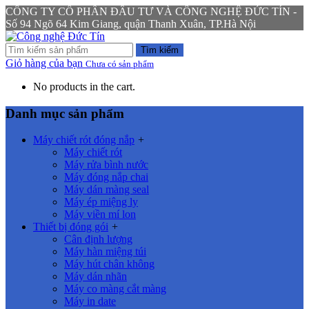
CÔNG TY CỔ PHẦN ĐẦU TƯ VÀ CÔNG NGHỆ ĐỨC TÍN -
Số 94 Ngõ 64 Kim Giang, quận Thanh Xuân, TP.Hà Nội
Tìm kiếm
Giỏ hàng của bạn
Chưa có sản phẩm
No products in the cart.
Danh mục sản phẩm
Máy chiết rót đóng nắp
+
Máy chiết rót
Máy rửa bình nước
Máy đóng nắp chai
Máy dán màng seal
Máy ép miệng ly
Máy viền mí lon
Thiết bị đóng gói
+
Cân định lượng
Máy hàn miệng túi
Máy hút chân không
Máy dán nhãn
Máy co màng cắt màng
Máy in date