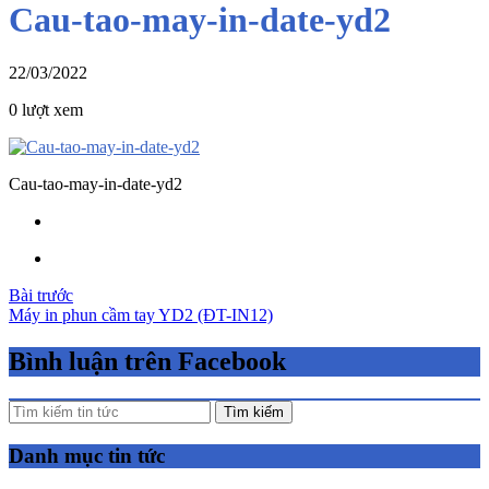
Cau-tao-may-in-date-yd2
22/03/2022
0 lượt xem
Cau-tao-may-in-date-yd2
Điều
Bài trước
Máy in phun cầm tay YD2 (ĐT-IN12)
hướng
bài
Bình luận trên Facebook
viết
Tìm kiếm
Danh mục tin tức