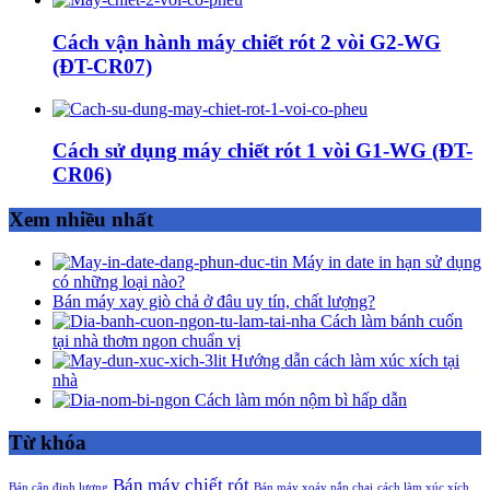
Cách vận hành máy chiết rót 2 vòi G2-WG
(ĐT-CR07)
Cách sử dụng máy chiết rót 1 vòi G1-WG (ĐT-
CR06)
Xem nhiều nhất
Máy in date in hạn sử dụng
có những loại nào?
Bán máy xay giò chả ở đâu uy tín, chất lượng?
Cách làm bánh cuốn
tại nhà thơm ngon chuẩn vị
Hướng dẫn cách làm xúc xích tại
nhà
Cách làm món nộm bì hấp dẫn
Từ khóa
Bán máy chiết rót
Bán cân định lượng
Bán máy xoáy nắp chai
cách làm xúc xích