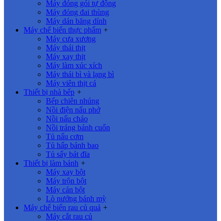
Máy đóng gói tự động
Máy đóng đai thùng
Máy dán băng dính
Máy chế biến thực phẩm
+
Máy cưa xương
Máy thái thịt
Máy xay thịt
Máy làm xúc xích
Máy thái bì và lạng bì
Máy viên thịt cá
Thiết bị nhà bếp
+
Bếp chiên nhúng
Nồi điện nấu phở
Nồi nấu cháo
Nồi tráng bánh cuốn
Tủ nấu cơm
Tủ hấp bánh bao
Tủ sấy bát đĩa
Thiết bị làm bánh
+
Máy xay bột
Máy trộn bột
Máy cán bột
Lò nướng bánh mỳ
Máy chế biến rau củ quả
+
Máy cắt rau củ