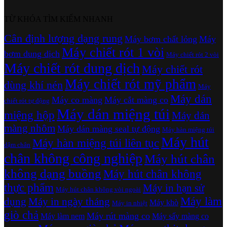
TỪ KHÓA TÌM KIẾM NHANH
Cân định lượng dạng rung
Máy bơm chất lỏng
Máy
Máy chiết rót 1 vòi
bơm dung dịch
Máy chiết rót 2 vòi
Máy chiết rót dung dịch
Máy chiết rót
Máy chiết rót mỹ phẩm
dùng khí nén
Máy
Máy dán
Máy co màng
Máy cắt màng co
chiết rót tự động
Máy dán miệng túi
miệng hộp
Máy dán
màng nhôm
Máy dán màng seal tự động
Máy hàn miệng túi
Máy hút
Máy hàn miệng túi liên tục
dậm chân
chân không công nghiệp
Máy hút chân
không dạng buồng
Máy hút chân không
thực phẩm
Máy in hạn sử
Máy hút chân không vòi ngoài
Máy làm
dụng
Máy in ngày tháng
Máy khò
Máy in nhiệt
giò chả
Máy rút màng co
Máy làm nem
Máy sấy màng co