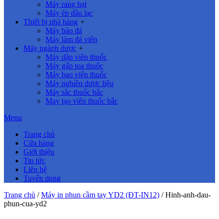
Máy rang hạt
Máy ép dầu lạc
Thiết bị nhà hàng
+
Máy bào đá
Máy làm đá viên
Máy ngành dược
+
Máy dập viên thuốc
Máy gấp toa thuốc
Máy bao viên thuốc
Máy nghiền dược liệu
Máy sắc thuốc bắc
May tạo viên thuốc bắc
Menu
Trang chủ
Cửa hàng
Giới thiệu
Tin tức
Liên hệ
Tuyển dụng
Trang chủ
/
Máy in phun cầm tay YD2 (ĐT-IN12)
/
Hinh-anh-dau-
phun-cua-yd2