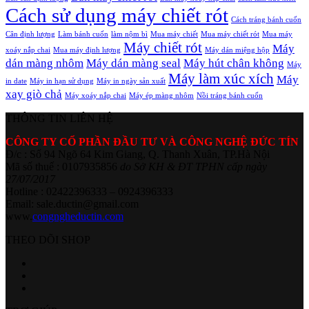
Cách sử dụng máy chiết rót
Cách tráng bánh cuốn
Cân định lượng
Làm bánh cuốn
làm nộm bì
Mua máy chiết
Mua máy chiết rót
Mua máy
Máy chiết rót
Máy
xoáy nắp chai
Mua máy định lượng
Máy dán miệng hộp
dán màng nhôm
Máy dán màng seal
Máy hút chân không
Máy
Máy làm xúc xích
Máy
in date
Máy in hạn sử dụng
Máy in ngày sản xuất
xay giò chả
Máy xoáy nắp chai
Máy ép màng nhôm
Nồi tráng bánh cuốn
THÔNG TIN LIÊN HỆ
CÔNG TY CỔ PHẦN ĐẦU TƯ VÀ CÔNG NGHỆ ĐỨC TÍN
Đ/c : Số 94 Ngõ 64 Kim Giang, Q. Thanh Xuân, TP.Hà Nội
Mã số thuế : 0107935856
do Sở KH & ĐT TPHN cấp ngày
27/07/2017
Hotline : 02422396333 – 0924396333
Email: sale.ductin@gmail.com
www.
congngheductin.com
THEO DÕI SHOP