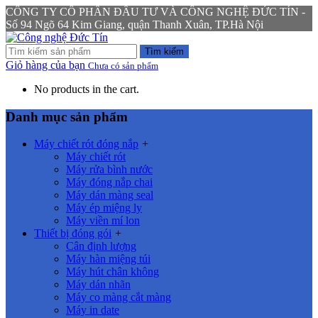
CÔNG TY CỔ PHẦN ĐẦU TƯ VÀ CÔNG NGHỆ ĐỨC TÍN -
Số 94 Ngõ 64 Kim Giang, quận Thanh Xuân, TP.Hà Nội
Tìm kiếm
Giỏ hàng của bạn
Chưa có sản phẩm
No products in the cart.
Danh mục sản phẩm
Máy chiết rót đóng nắp
+
Máy chiết rót
Máy rửa bình nước
Máy đóng nắp chai
Máy dán màng seal
Máy ép miệng ly
Máy viền mí lon
Thiết bị đóng gói
+
Cân định lượng
Máy hàn miệng túi
Máy hút chân không
Máy dán nhãn
Máy co màng cắt màng
Máy in date