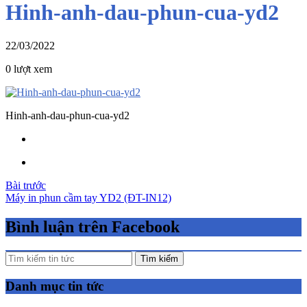
Hinh-anh-dau-phun-cua-yd2
22/03/2022
0 lượt xem
Hinh-anh-dau-phun-cua-yd2
Điều
Bài trước
Máy in phun cầm tay YD2 (ĐT-IN12)
hướng
bài
Bình luận trên Facebook
viết
Tìm kiếm
Danh mục tin tức