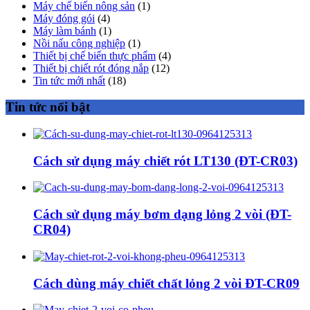
Máy chế biến nông sản
(1)
Máy đóng gói
(4)
Máy làm bánh
(1)
Nồi nấu công nghiệp
(1)
Thiết bị chế biến thực phẩm
(4)
Thiết bị chiết rót đóng nắp
(12)
Tin tức mới nhất
(18)
Tin tức nổi bật
Cách sử dụng máy chiết rót LT130 (ĐT-CR03)
Cách sử dụng máy bơm dạng lỏng 2 vòi (ĐT-
CR04)
Cách dùng máy chiết chất lỏng 2 vòi ĐT-CR09