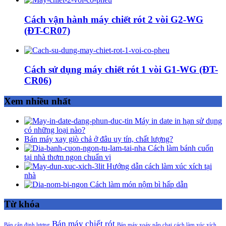
Cách vận hành máy chiết rót 2 vòi G2-WG
(ĐT-CR07)
Cách sử dụng máy chiết rót 1 vòi G1-WG (ĐT-
CR06)
Xem nhiều nhất
Máy in date in hạn sử dụng
có những loại nào?
Bán máy xay giò chả ở đâu uy tín, chất lượng?
Cách làm bánh cuốn
tại nhà thơm ngon chuẩn vị
Hướng dẫn cách làm xúc xích tại
nhà
Cách làm món nộm bì hấp dẫn
Từ khóa
Bán máy chiết rót
Bán cân định lượng
Bán máy xoáy nắp chai
cách làm xúc xích