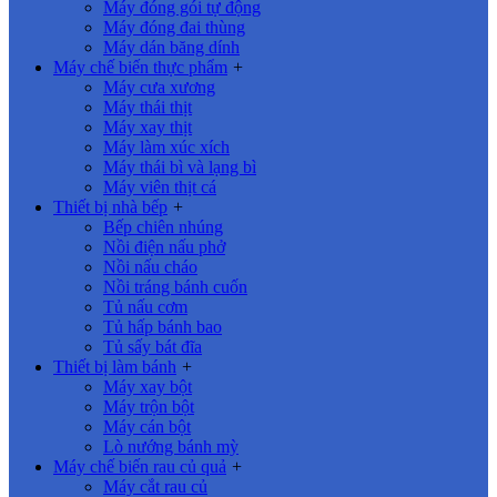
Máy đóng gói tự động
Máy đóng đai thùng
Máy dán băng dính
Máy chế biến thực phẩm
+
Máy cưa xương
Máy thái thịt
Máy xay thịt
Máy làm xúc xích
Máy thái bì và lạng bì
Máy viên thịt cá
Thiết bị nhà bếp
+
Bếp chiên nhúng
Nồi điện nấu phở
Nồi nấu cháo
Nồi tráng bánh cuốn
Tủ nấu cơm
Tủ hấp bánh bao
Tủ sấy bát đĩa
Thiết bị làm bánh
+
Máy xay bột
Máy trộn bột
Máy cán bột
Lò nướng bánh mỳ
Máy chế biến rau củ quả
+
Máy cắt rau củ