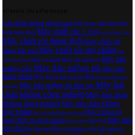
TỪ KHÓA TÌM KIẾM NHANH
Cân định lượng dạng rung
Máy bơm chất lỏng
Máy
Máy chiết rót 1 vòi
bơm dung dịch
Máy chiết rót 2 vòi
Máy chiết rót dung dịch
Máy chiết rót
Máy chiết rót mỹ phẩm
dùng khí nén
Máy
Máy dán
Máy co màng
Máy cắt màng co
chiết rót tự động
Máy dán miệng túi
miệng hộp
Máy dán
màng nhôm
Máy dán màng seal tự động
Máy hàn miệng túi
Máy hút
Máy hàn miệng túi liên tục
dậm chân
chân không công nghiệp
Máy hút chân
không dạng buồng
Máy hút chân không
thực phẩm
Máy in hạn sử
Máy hút chân không vòi ngoài
Máy làm
dụng
Máy in ngày tháng
Máy khò
Máy in nhiệt
giò chả
Máy rút màng co
Máy làm nem
Máy sấy màng co