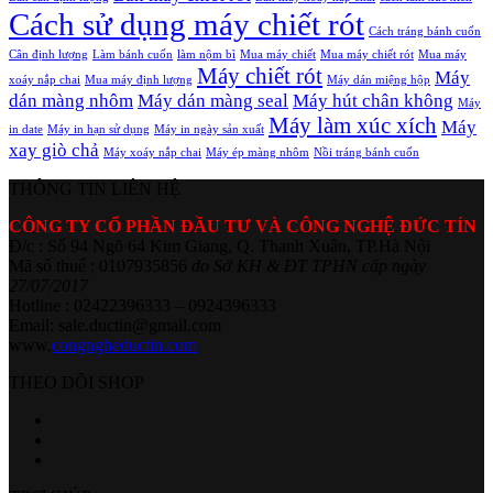
Cách sử dụng máy chiết rót
Cách tráng bánh cuốn
Cân định lượng
Làm bánh cuốn
làm nộm bì
Mua máy chiết
Mua máy chiết rót
Mua máy
Máy chiết rót
Máy
xoáy nắp chai
Mua máy định lượng
Máy dán miệng hộp
dán màng nhôm
Máy dán màng seal
Máy hút chân không
Máy
Máy làm xúc xích
Máy
in date
Máy in hạn sử dụng
Máy in ngày sản xuất
xay giò chả
Máy xoáy nắp chai
Máy ép màng nhôm
Nồi tráng bánh cuốn
THÔNG TIN LIÊN HỆ
CÔNG TY CỔ PHẦN ĐẦU TƯ VÀ CÔNG NGHỆ ĐỨC TÍN
Đ/c : Số 94 Ngõ 64 Kim Giang, Q. Thanh Xuân, TP.Hà Nội
Mã số thuế : 0107935856
do Sở KH & ĐT TPHN cấp ngày
27/07/2017
Hotline : 02422396333 – 0924396333
Email: sale.ductin@gmail.com
www.
congngheductin.com
THEO DÕI SHOP