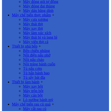
Máy đóng gói tự động
Máy đóng đai thùng
Máy dán băng dính
Máy chế biến thực phẩm
+
Máy cưa xương
Máy thái thịt
Máy xay thịt
Máy làm xúc xích
Máy thái bì và lạng bì
Máy viên thịt cá
Thiết bị nhà bếp
+
Bếp chiên nhúng
Nồi điện nấu phở
Nồi nấu cháo
Nồi tráng bánh cuốn
Tủ nấu cơm
Tủ hấp bánh bao
Tủ sấy bát đĩa
Thiết bị làm bánh
+
Máy xay bột
Máy trộn bột
Máy cán bột
Lò nướng bánh mỳ
Máy chế biến rau củ quả
+
Máy cắt rau củ