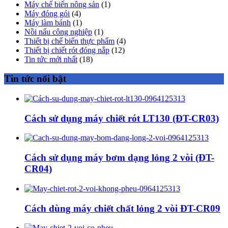
Máy chế biến nông sản
(1)
Máy đóng gói
(4)
Máy làm bánh
(1)
Nồi nấu công nghiệp
(1)
Thiết bị chế biến thực phẩm
(4)
Thiết bị chiết rót đóng nắp
(12)
Tin tức mới nhất
(18)
Tin tức nổi bật
Cách sử dụng máy chiết rót LT130 (ĐT-CR03)
Cách sử dụng máy bơm dạng lỏng 2 vòi (ĐT-
CR04)
Cách dùng máy chiết chất lỏng 2 vòi ĐT-CR09