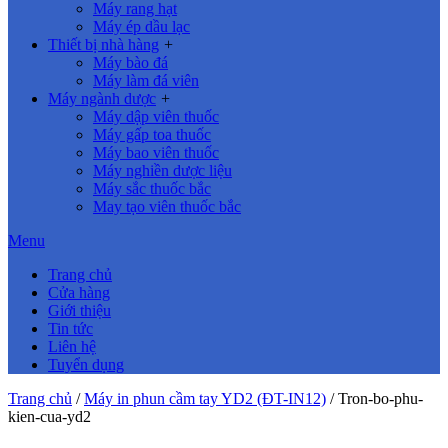
Máy rang hạt
Máy ép dầu lạc
Thiết bị nhà hàng
+
Máy bào đá
Máy làm đá viên
Máy ngành dược
+
Máy dập viên thuốc
Máy gấp toa thuốc
Máy bao viên thuốc
Máy nghiền dược liệu
Máy sắc thuốc bắc
May tạo viên thuốc bắc
Menu
Trang chủ
Cửa hàng
Giới thiệu
Tin tức
Liên hệ
Tuyển dụng
Trang chủ
/
Máy in phun cầm tay YD2 (ĐT-IN12)
/
Tron-bo-phu-
kien-cua-yd2