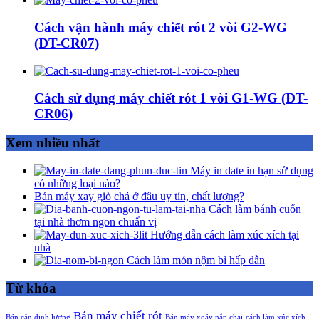
Cách vận hành máy chiết rót 2 vòi G2-WG
(ĐT-CR07)
Cách sử dụng máy chiết rót 1 vòi G1-WG (ĐT-
CR06)
Xem nhiều nhất
Máy in date in hạn sử dụng
có những loại nào?
Bán máy xay giò chả ở đâu uy tín, chất lượng?
Cách làm bánh cuốn
tại nhà thơm ngon chuẩn vị
Hướng dẫn cách làm xúc xích tại
nhà
Cách làm món nộm bì hấp dẫn
Từ khóa
Bán máy chiết rót
Bán cân định lượng
Bán máy xoáy nắp chai
cách làm xúc xích