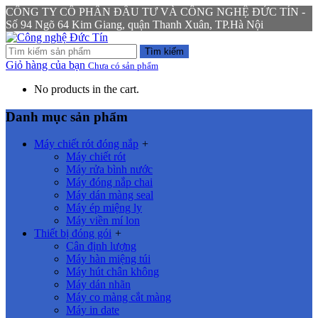
CÔNG TY CỔ PHẦN ĐẦU TƯ VÀ CÔNG NGHỆ ĐỨC TÍN -
Số 94 Ngõ 64 Kim Giang, quận Thanh Xuân, TP.Hà Nội
Tìm kiếm
Giỏ hàng của bạn
Chưa có sản phẩm
No products in the cart.
Danh mục sản phẩm
Máy chiết rót đóng nắp
+
Máy chiết rót
Máy rửa bình nước
Máy đóng nắp chai
Máy dán màng seal
Máy ép miệng ly
Máy viền mí lon
Thiết bị đóng gói
+
Cân định lượng
Máy hàn miệng túi
Máy hút chân không
Máy dán nhãn
Máy co màng cắt màng
Máy in date