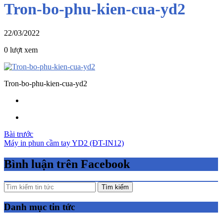
Tron-bo-phu-kien-cua-yd2
22/03/2022
0 lượt xem
Tron-bo-phu-kien-cua-yd2
Điều
Bài trước
Máy in phun cầm tay YD2 (ĐT-IN12)
hướng
bài
Bình luận trên Facebook
viết
Tìm kiếm
Danh mục tin tức