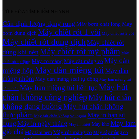
TỪ KHÓA TÌM KIẾM NHANH
Cân định lượng dạng rung
Máy bơm chất lỏng
Máy
Máy chiết rót 1 vòi
bơm dung dịch
Máy chiết rót 2 vòi
Máy chiết rót dung dịch
Máy chiết rót
Máy chiết rót mỹ phẩm
dùng khí nén
Máy
Máy dán
Máy co màng
Máy cắt màng co
chiết rót tự động
Máy dán miệng túi
miệng hộp
Máy dán
màng nhôm
Máy dán màng seal tự động
Máy hàn miệng túi
Máy hút
Máy hàn miệng túi liên tục
dậm chân
chân không công nghiệp
Máy hút chân
không dạng buồng
Máy hút chân không
thực phẩm
Máy in hạn sử
Máy hút chân không vòi ngoài
Máy làm
dụng
Máy in ngày tháng
Máy khò
Máy in nhiệt
giò chả
Máy rút màng co
Máy làm nem
Máy sấy màng co