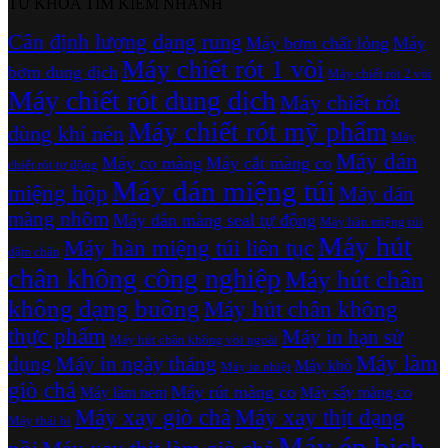
TỪ KHÓA TÌM KIẾM NHANH
Cân định lượng dạng rung
Máy bơm chất lỏng
Máy
Máy chiết rót 1 vòi
bơm dung dịch
Máy chiết rót 2 vòi
Máy chiết rót dung dịch
Máy chiết rót
Máy chiết rót mỹ phẩm
dùng khí nén
Máy
Máy dán
Máy co màng
Máy cắt màng co
chiết rót tự động
Máy dán miệng túi
miệng hộp
Máy dán
màng nhôm
Máy dán màng seal tự động
Máy hàn miệng túi
Máy hút
Máy hàn miệng túi liên tục
dậm chân
chân không công nghiệp
Máy hút chân
không dạng buồng
Máy hút chân không
thực phẩm
Máy in hạn sử
Máy hút chân không vòi ngoài
Máy làm
dụng
Máy in ngày tháng
Máy khò
Máy in nhiệt
giò chả
Máy rút màng co
Máy làm nem
Máy sấy màng co
Máy xay giò chả
Máy xay thịt dạng
Máy thái bì
Máy ép bịch