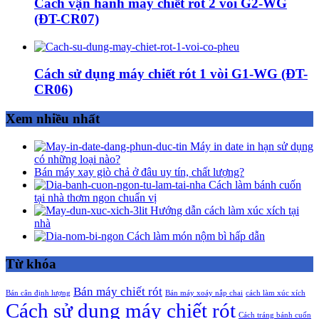
Cách vận hành máy chiết rót 2 vòi G2-WG
(ĐT-CR07)
Cách sử dụng máy chiết rót 1 vòi G1-WG (ĐT-
CR06)
Xem nhiều nhất
Máy in date in hạn sử dụng
có những loại nào?
Bán máy xay giò chả ở đâu uy tín, chất lượng?
Cách làm bánh cuốn
tại nhà thơm ngon chuẩn vị
Hướng dẫn cách làm xúc xích tại
nhà
Cách làm món nộm bì hấp dẫn
Từ khóa
Bán máy chiết rót
Bán cân định lượng
Bán máy xoáy nắp chai
cách làm xúc xích
Cách sử dụng máy chiết rót
Cách tráng bánh cuốn