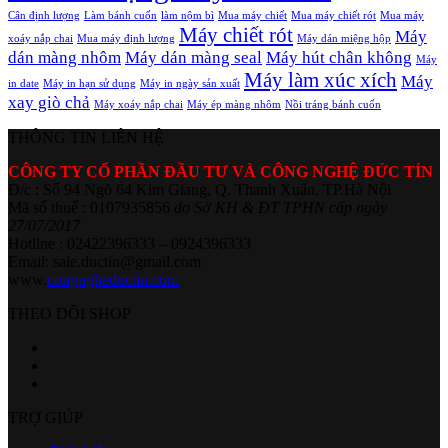
Cân định lượng
Làm bánh cuốn
làm nộm bì
Mua máy chiết
Mua máy chiết rót
Mua máy
Máy chiết rót
Máy
xoáy nắp chai
Mua máy định lượng
Máy dán miệng hộp
dán màng nhôm
Máy dán màng seal
Máy hút chân không
Máy
Máy làm xúc xích
Máy
in date
Máy in hạn sử dụng
Máy in ngày sản xuất
xay giò chả
Máy xoáy nắp chai
Máy ép màng nhôm
Nồi tráng bánh cuốn
THÔNG TIN LIÊN HỆ
CÔNG TY CỔ PHẦN ĐẦU TƯ VÀ CÔNG NGHỆ ĐỨC TÍN
Đ/c : Số 94 Ngõ 64 Kim Giang, Q. Thanh Xuân, TP.Hà Nội
Mã số thuế : 0107935856
do Sở KH & ĐT TPHN cấp ngày
27/07/2017
Hotline : 02422396333 – 0924396333
Email: sale.ductin@gmail.com
www.
congngheductin.com
THEO DÕI SHOP
TRỢ GIÚP