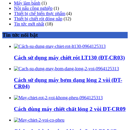
Máy làm bánh
(1)
Nồi nấu công nghiệp
(1)
Thiết bị chế biến thực phẩm
(4)
Thiết bị chiết rót đóng nắp
(12)
Tin tức mới nhất
(18)
Tin tức nổi bật
Cách sử dụng máy chiết rót LT130 (ĐT-CR03)
Cách sử dụng máy bơm dạng lỏng 2 vòi (ĐT-
CR04)
Cách dùng máy chiết chất lỏng 2 vòi ĐT-CR09