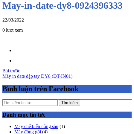
May-in-date-dy8-0924396333
22/03/2022
0 lượt xem
Điều
Bài trước
Máy in date dập tay DY8 (ĐT-IN01)
hướng
bài
Bình luận trên Facebook
viết
Tìm kiếm
Danh mục tin tức
Máy chế biến nông sản
(1)
Máy đóng gói
(4)