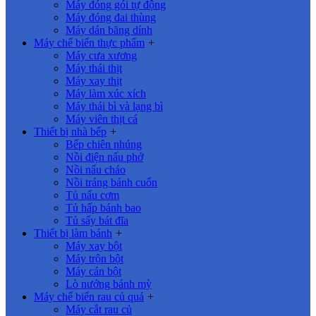
Máy đóng gói tự động
Máy đóng đai thùng
Máy dán băng dính
Máy chế biến thực phẩm
+
Máy cưa xương
Máy thái thịt
Máy xay thịt
Máy làm xúc xích
Máy thái bì và lạng bì
Máy viên thịt cá
Thiết bị nhà bếp
+
Bếp chiên nhúng
Nồi điện nấu phở
Nồi nấu cháo
Nồi tráng bánh cuốn
Tủ nấu cơm
Tủ hấp bánh bao
Tủ sấy bát đĩa
Thiết bị làm bánh
+
Máy xay bột
Máy trộn bột
Máy cán bột
Lò nướng bánh mỳ
Máy chế biến rau củ quả
+
Máy cắt rau củ