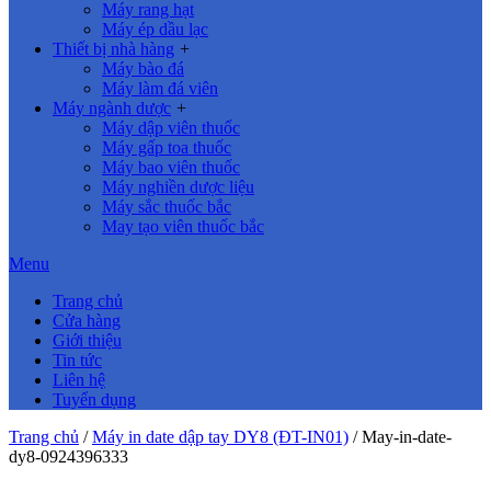
Máy rang hạt
Máy ép dầu lạc
Thiết bị nhà hàng
+
Máy bào đá
Máy làm đá viên
Máy ngành dược
+
Máy dập viên thuốc
Máy gấp toa thuốc
Máy bao viên thuốc
Máy nghiền dược liệu
Máy sắc thuốc bắc
May tạo viên thuốc bắc
Menu
Trang chủ
Cửa hàng
Giới thiệu
Tin tức
Liên hệ
Tuyển dụng
Trang chủ
/
Máy in date dập tay DY8 (ĐT-IN01)
/
May-in-date-
dy8-0924396333