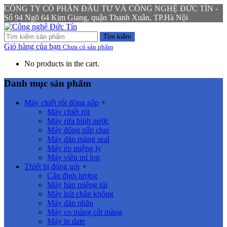
CÔNG TY CỔ PHẦN ĐẦU TƯ VÀ CÔNG NGHỆ ĐỨC TÍN -
Số 94 Ngõ 64 Kim Giang, quận Thanh Xuân, TP.Hà Nội
Tìm kiếm
Giỏ hàng của bạn
Chưa có sản phẩm
No products in the cart.
Danh mục sản phẩm
Máy chiết rót đóng nắp
+
Máy chiết rót
Máy rửa bình nước
Máy đóng nắp chai
Máy dán màng seal
Máy ép miệng ly
Máy viền mí lon
Thiết bị đóng gói
+
Cân định lượng
Máy hàn miệng túi
Máy hút chân không
Máy dán nhãn
Máy co màng cắt màng
Máy in date