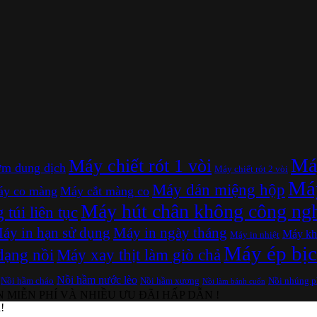
Máy
Máy chiết rót 1 vòi
m dung dịch
Máy chiết rót 2 vòi
Máy
Máy dán miệng hộp
y co màng
Máy cắt màng co
Máy hút chân không công ng
túi liên tục
áy in hạn sử dụng
Máy in ngày tháng
Máy kh
Máy in nhiệt
Máy ép bịc
dạng nồi
Máy xay thịt làm giò chả
Nồi hầm nước lèo
Nồi hầm cháo
Nồi hầm xương
Nồi nhúng 
Nồi làm bánh cuốn
MIỄN PHÍ VÀ NHIỀU ƯU ĐÃI HẤP DẪN !
!