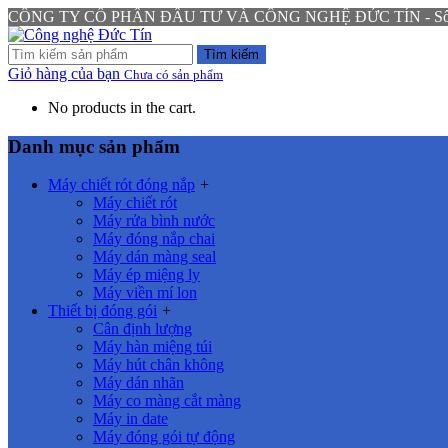
CÔNG TY CỔ PHẦN ĐẦU TƯ VÀ CÔNG NGHỆ ĐỨC TÍN - Số 94 N
Tìm kiếm
Giỏ hàng của bạn
Chưa có sản phẩm
No products in the cart.
Danh mục sản phẩm
Máy chiết rót đóng nắp
+
Máy chiết rót
Máy rửa bình nước
Máy đóng nắp chai
Máy dán màng seal
Máy ép miệng ly
Máy viền mí lon
Thiết bị đóng gói
+
Cân định lượng
Máy hàn miệng túi
Máy hút chân không
Máy dán nhãn
Máy co màng cắt màng
Máy in date
Máy đóng gói tự động