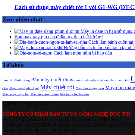
Cách sử dụng máy chiết rót 1 vòi G1-WG (ĐT-
Xem nhiều nhất
Máy in date in hạn sử dụng 
Bán máy xay giò chả ở đâu uy tín, chất lượng?
Cách làm bánh cuốn tại 
Hướng dẫn cách làm xúc xích tại nhà
Cách làm món nộm bì hấp dẫn
Từ khóa
C
Bán máy chiết rót
Bán cân định lượng
Bán máy xoáy nắp chai
cách làm xúc xích
Máy chiết rót
Máy dán màn
chai
Mua máy định lượng
Máy dán miệng hộp
Máy xoáy nắp chai
Máy ép màng nhôm
Nồi tráng bánh cuốn
THÔNG TIN LIÊN HỆ
CÔNG TY CỔ PHẦN ĐẦU TƯ VÀ CÔNG NGHỆ ĐỨC TÍN
Đ/c : Số 94 Ngõ 64 Kim Giang, Q. Thanh Xuân, TP.Hà Nội
Mã số thuế : 0107935856
do Sở KH & ĐT TPHN cấp ngày 27/07/20
Hotline : 02422396333 – 0924396333