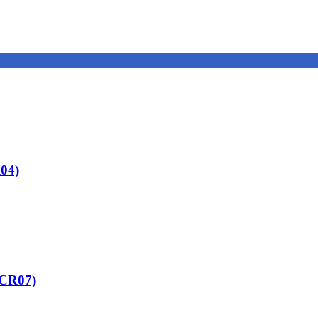
04)
-CR07)