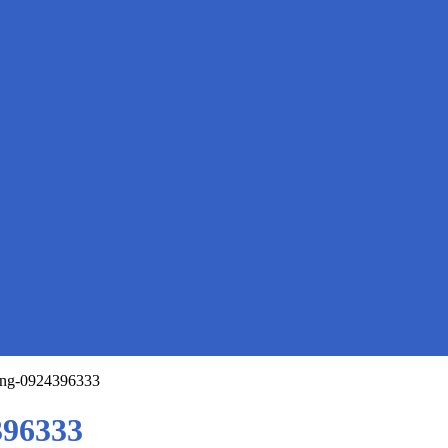
ong-0924396333
396333