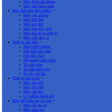
Máy đóng đai thùng
Máy dán băng dính
Máy chế biến thực phẩm
+
Máy cưa xương
Máy thái thịt
Máy xay thịt
Máy làm xúc xích
Máy thái bì và lạng bì
Máy viên thịt cá
Thiết bị nhà bếp
+
Bếp chiên nhúng
Nồi điện nấu phở
Nồi nấu cháo
Nồi tráng bánh cuốn
Tủ nấu cơm
Tủ hấp bánh bao
Tủ sấy bát đĩa
Thiết bị làm bánh
+
Máy xay bột
Máy trộn bột
Máy cán bột
Lò nướng bánh mỳ
Máy chế biến rau củ quả
+
Máy cắt rau củ
Máy rang hạt