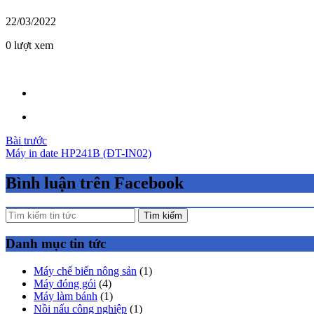
22/03/2022
0 lượt xem
Điều
Bài trước
Máy in date HP241B (ĐT-IN02)
hướng
bài
Bình luận trên Facebook
viết
Tìm kiếm
Danh mục tin tức
Máy chế biến nông sản
(1)
Máy đóng gói
(4)
Máy làm bánh
(1)
Nồi nấu công nghiệp
(1)