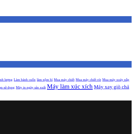
ịnh lượng
Làm bánh cuốn
làm nộm bì
Mua máy chiết
Mua máy chiết rót
Mua máy xoáy nắp
Máy làm xúc xích
Máy xay giò chả
ạn sử dụng
Máy in ngày sản xuất