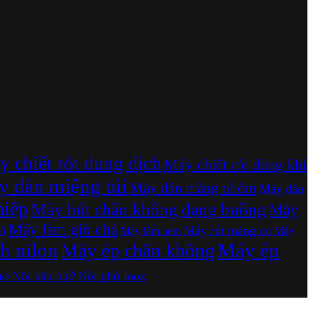
 chiết rót dung dịch
Máy chiết rót dùng khí
 dán miệng túi
Máy dán màng nhôm
Máy dán
hiệp
Máy hút chân không dạng buồng
Máy
Máy làm giò chả
Máy rút màng co
ò
Máy làm nem
Máy
h nilon
Máy ép
Máy ép chân không
Nồi nấu phở
Nồi phở inox
phở