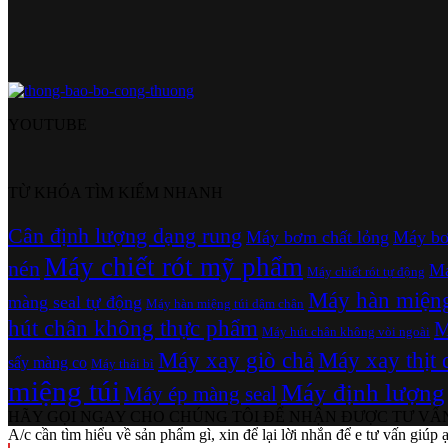
YOUTUBE
TỪ KHÓA TÌM KIẾM NHANH
Cân định lượng dạng rung
Máy bơm chất lỏng
Máy bơ
Máy chiết rót mỹ phẩm
nén
Má
Máy chiết rót tự động
Máy hàn miệng 
màng seal tự động
Máy hàn miệng túi dậm chân
hút chân không thực phẩm
M
Máy hút chân không vòi ngoài
Máy xay giò chả
Máy xay thịt 
sấy màng co
Máy thái bì
miệng túi
Máy định lượng
Máy ép màng seal
HÃY GỌI NGAY CHO CHÚNG TÔI ĐỂ NHẬN ĐƯỢC TƯ VẤN 
A/c cần tìm hiểu về sản phẩm gì, xin để lại lời nhắn để e tư vấn giúp ạ