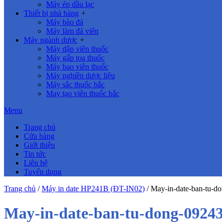
Máy ép dầu lạc
Thiết bị nhà hàng
+
Máy bào đá
Máy làm đá viên
Máy ngành dược
+
Máy dập viên thuốc
Máy gấp toa thuốc
Máy bao viên thuốc
Máy nghiền dược liệu
Máy sắc thuốc bắc
May tạo viên thuốc bắc
Menu
Trang chủ
Cửa hàng
Giới thiệu
Tin tức
Liên hệ
Tuyển dụng
Trang chủ
/
Máy in date HP241B (ĐT-IN02)
/
May-in-date-ban-tu-d
May-in-date-ban-tu-dong-0924