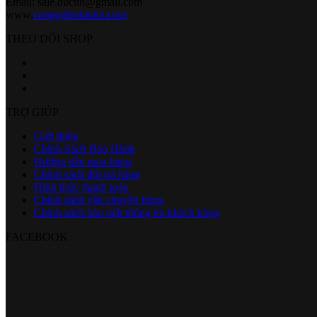
Email: sale.ductin@gmail.com
www.
congngheductin.com
THEO DÕI SHOP
TRỢ GIÚP
Giới thiệu
Chính Sách Bảo Hành
Hướng dẫn mua hàng
Chính sách đổi trả hàng
Hình thức thanh toán
Chính sách vận chuyển hàng
Chính sách bảo mật thông tin khách hàng
FACEBOOK