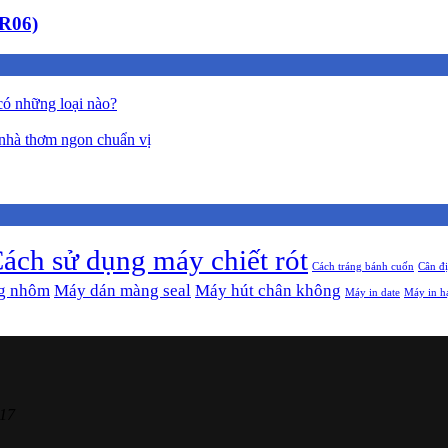
CR06)
có những loại nào?
nhà thơm ngon chuẩn vị
ách sử dụng máy chiết rót
Cách tráng bánh cuốn
Cân đ
g nhôm
Máy dán màng seal
Máy hút chân không
Máy in date
Máy in h
17