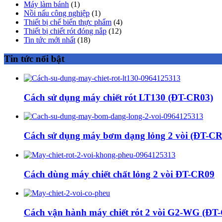
Máy làm bánh
(1)
Nồi nấu công nghiệp
(1)
Thiết bị chế biến thực phẩm
(4)
Thiết bị chiết rót đóng nắp
(12)
Tin tức mới nhất
(18)
Tin tức nổi bật
Cách sử dụng máy chiết rót LT130 (ĐT-CR03)
Cách sử dụng máy bơm dạng lỏng 2 vòi (ĐT-CR
Cách dùng máy chiết chất lỏng 2 vòi ĐT-CR09
Cách vận hành máy chiết rót 2 vòi G2-WG (ĐT