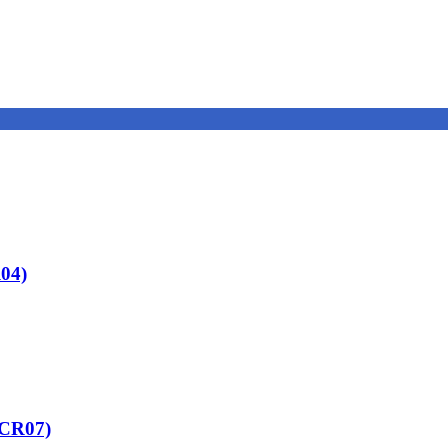
04)
-CR07)