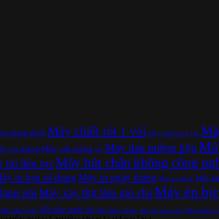
Máy
Máy chiết rót 1 vòi
m dung dịch
Máy chiết rót 2 vòi
Máy
Máy dán miệng hộp
y co màng
Máy cắt màng co
Máy hút chân không công ng
túi liên tục
áy in hạn sử dụng
Máy in ngày tháng
Máy kh
Máy in nhiệt
Máy ép bịc
dạng nồi
Máy xay thịt làm giò chả
Nồi hầm nước lèo
Nồi hầm cháo
Nồi hầm xương
Nồi nhúng 
Nồi làm bánh cuốn