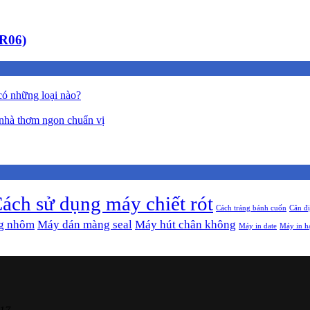
CR06)
có những loại nào?
nhà thơm ngon chuẩn vị
ách sử dụng máy chiết rót
Cách tráng bánh cuốn
Cân đ
g nhôm
Máy dán màng seal
Máy hút chân không
Máy in date
Máy in h