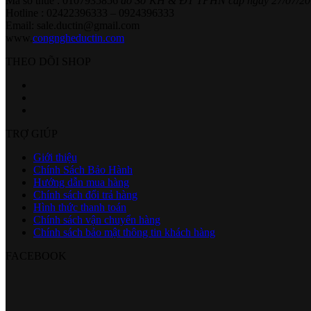
Mã số thuế : 0107935856
do Sở KH & ĐT TPHN cấp ngày 27/07/20
Hotline : 02422396333 – 0924396333
Email: sale.ductin@gmail.com
www.
congngheductin.com
THEO DÕI SHOP
TRỢ GIÚP
Giới thiệu
Chính Sách Bảo Hành
Hướng dẫn mua hàng
Chính sách đổi trả hàng
Hình thức thanh toán
Chính sách vận chuyển hàng
Chính sách bảo mật thông tin khách hàng
FACEBOOK