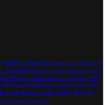
 chiết rót dung dịch
Máy chiết rót dùng khí
 dán miệng túi
Máy dán màng nhôm
Máy dán
hiệp
Máy hút chân không dạng buồng
Máy
Máy làm giò chả
Máy rút màng co
ò
Máy làm nem
Máy
h nilon
Máy ép
Máy ép chân không
Nồi nấu phở
Nồi phở inox
phở