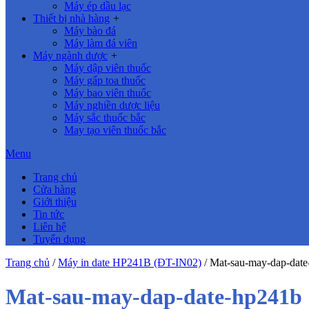
Máy ép dầu lạc
Thiết bị nhà hàng
+
Máy bào đá
Máy làm đá viên
Máy ngành dược
+
Máy dập viên thuốc
Máy gấp toa thuốc
Máy bao viên thuốc
Máy nghiền dược liệu
Máy sắc thuốc bắc
May tạo viên thuốc bắc
Menu
Trang chủ
Cửa hàng
Giới thiệu
Tin tức
Liên hệ
Tuyển dụng
Trang chủ
/
Máy in date HP241B (ĐT-IN02)
/
Mat-sau-may-dap-dat
Mat-sau-may-dap-date-hp241b