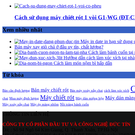
Cách sử dụng máy chiết rót 1 vòi G1-WG (ĐT-
Xem nhiều nhất
Máy in date in hạn sử dụng 
Bán máy xay giò chả ở đâu uy tín, chất lượng?
Cách làm bánh cuốn tại 
Hướng dẫn cách làm xúc xích tại nhà
Cách làm món nộm bì hấp dẫn
Từ khóa
C
Bán máy chiết rót
Bán cân định lượng
Bán máy xoáy nắp chai
cách làm xúc xích
Máy chiết rót
Máy dán màn
chai
Mua máy định lượng
Máy dán miệng hộp
Máy xoáy nắp chai
Máy ép màng nhôm
Nồi tráng bánh cuốn
THÔNG TIN LIÊN HỆ
CÔNG TY CỔ PHẦN ĐẦU TƯ VÀ CÔNG NGHỆ ĐỨC TÍN
Đ/c : Số 94 Ngõ 64 Kim Giang, Q. Thanh Xuân, TP.Hà Nội