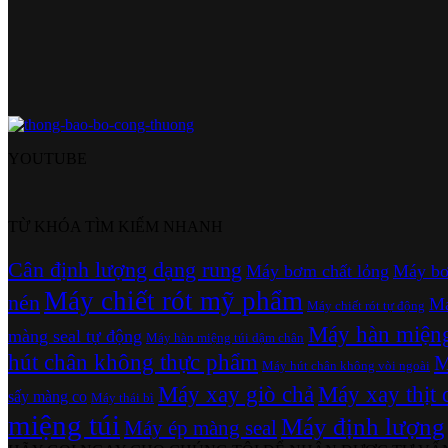
YOUTUBE
TỪ KHÓA TÌM KIẾM NHANH
Cân định lượng dạng rung
Máy bơm chất lỏng
Máy bơ
Máy chiết rót mỹ phẩm
nén
Má
Máy chiết rót tự động
Máy hàn miệng 
màng seal tự động
Máy hàn miệng túi dậm chân
hút chân không thực phẩm
M
Máy hút chân không vòi ngoài
Máy xay giò chả
Máy xay thịt 
sấy màng co
Máy thái bì
miệng túi
Máy định lượng
Máy ép màng seal