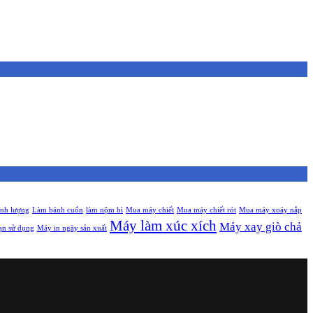
ịnh lượng
Làm bánh cuốn
làm nộm bì
Mua máy chiết
Mua máy chiết rót
Mua máy xoáy nắp
Máy làm xúc xích
Máy xay giò chả
ạn sử dụng
Máy in ngày sản xuất