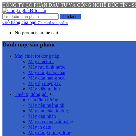
CÔNG TY CỔ PHẦN ĐẦU TƯ VÀ CÔNG NGHỆ ĐỨC TÍN - Số 94 N
Tìm kiếm
Giỏ hàng của bạn
Chưa có sản phẩm
No products in the cart.
Danh mục sản phẩm
Máy chiết rót đóng nắp
+
Máy chiết rót
Máy rửa bình nước
Máy đóng nắp chai
Máy dán màng seal
Máy ép miệng ly
Máy viền mí lon
Thiết bị đóng gói
+
Cân định lượng
Máy hàn miệng túi
Máy hút chân không
Máy dán nhãn
Máy co màng cắt màng
Máy in date
Máy đóng gói tự động