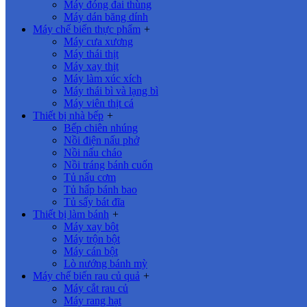
Máy đóng đai thùng
Máy dán băng dính
Máy chế biến thực phẩm
+
Máy cưa xương
Máy thái thịt
Máy xay thịt
Máy làm xúc xích
Máy thái bì và lạng bì
Máy viên thịt cá
Thiết bị nhà bếp
+
Bếp chiên nhúng
Nồi điện nấu phở
Nồi nấu cháo
Nồi tráng bánh cuốn
Tủ nấu cơm
Tủ hấp bánh bao
Tủ sấy bát đĩa
Thiết bị làm bánh
+
Máy xay bột
Máy trộn bột
Máy cán bột
Lò nướng bánh mỳ
Máy chế biến rau củ quả
+
Máy cắt rau củ
Máy rang hạt