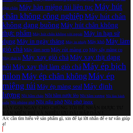
Máy hút
Máy hàn miệng túi liên tục
dậm chân
chân không công nghiệp
Máy hút chân
không dạng buồng
Máy hút chân không
thực phẩm
Máy in hạn sử
Máy hút chân không vòi ngoài
Máy làm
dụng
Máy in ngày tháng
Máy khò
Máy in nhiệt
giò chả
Máy rút màng co
Máy làm nem
Máy sấy màng co
Máy xay giò chả
Máy xay thịt dạng
Máy thái bì
Máy ép bịch
nồi
Máy xay thịt làm giò chả
nilon
Máy ép
Máy ép chân không
miệng túi
Máy định
Máy ép màng seal
lượng
Nồi hầm nước lèo
Nồi hầm cháo
Nồi hầm xương
Nồi làm bánh
Nồi nấu phở
Nồi phở inox
Nồi nhúng phở
cuốn
HÃY GỌI NGAY CHO CHÚNG TÔI ĐỂ NHẬN ĐƯỢC TƯ
VẤN MIỄN PHÍ VÀ NHIỀU ƯU ĐÃI HẤP DẪN !
A/c cần tìm hiểu về sản phẩm gì, xin để lại lời nhắn để e tư vấn giúp
ạ!