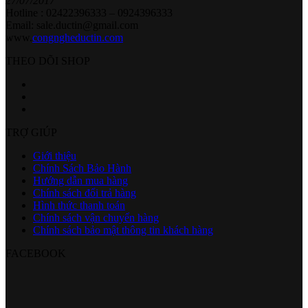
27/07/2017
Hotline : 02422396333 – 0924396333
Email: sale.ductin@gmail.com
www.
congngheductin.com
THEO DÕI SHOP
TRỢ GIÚP
Giới thiệu
Chính Sách Bảo Hành
Hướng dẫn mua hàng
Chính sách đổi trả hàng
Hình thức thanh toán
Chính sách vận chuyển hàng
Chính sách bảo mật thông tin khách hàng
FACEBOOK