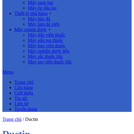
Máy rang hạt
Máy ép dầu lạc
Thiết bị nhà hàng
+
Máy bào đá
Máy làm đá viên
Máy ngành dược
+
Máy dập viên thuốc
Máy gấp toa thuốc
Máy bao viên thuốc
Máy nghiền dược liệu
Máy sắc thuốc bắc
May tạo viên thuốc bắc
Menu
Trang chủ
Cửa hàng
Giới thiệu
Tin tức
Liên hệ
Tuyển dụng
Trang chủ
/
Ductin
Ductin