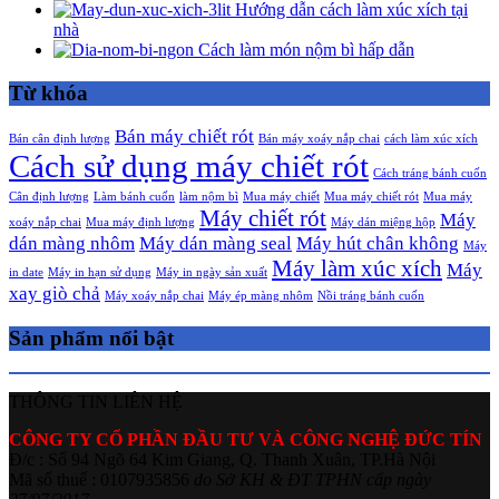
Hướng dẫn cách làm xúc xích tại
nhà
Cách làm món nộm bì hấp dẫn
Từ khóa
Bán máy chiết rót
Bán cân định lượng
Bán máy xoáy nắp chai
cách làm xúc xích
Cách sử dụng máy chiết rót
Cách tráng bánh cuốn
Cân định lượng
Làm bánh cuốn
làm nộm bì
Mua máy chiết
Mua máy chiết rót
Mua máy
Máy chiết rót
Máy
xoáy nắp chai
Mua máy định lượng
Máy dán miệng hộp
dán màng nhôm
Máy dán màng seal
Máy hút chân không
Máy
Máy làm xúc xích
Máy
in date
Máy in hạn sử dụng
Máy in ngày sản xuất
xay giò chả
Máy xoáy nắp chai
Máy ép màng nhôm
Nồi tráng bánh cuốn
Sản phẩm nổi bật
THÔNG TIN LIÊN HỆ
CÔNG TY CỔ PHẦN ĐẦU TƯ VÀ CÔNG NGHỆ ĐỨC TÍN
Đ/c : Số 94 Ngõ 64 Kim Giang, Q. Thanh Xuân, TP.Hà Nội
Mã số thuế : 0107935856
do Sở KH & ĐT TPHN cấp ngày