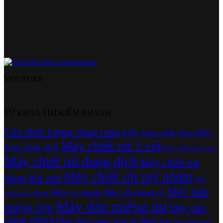
YOUTUBE
TỪ KHÓA TÌM KIẾM NHANH
Cân định lượng dạng rung
Máy bơm chất lỏng
Máy
Máy chiết rót 1 vòi
bơm dung dịch
Máy chiết rót 2 vòi
Máy chiết rót dung dịch
Máy chiết rót
Máy chiết rót mỹ phẩm
dùng khí nén
Máy
Máy dán
Máy co màng
Máy cắt màng co
chiết rót tự động
Máy dán miệng túi
miệng hộp
Máy dán
màng nhôm
Máy dán màng seal tự động
Máy hàn miệng túi