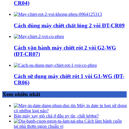
CR04)
Cách dùng máy chiết chất lỏng 2 vòi ĐT-CR09
Cách vận hành máy chiết rót 2 vòi G2-WG
(ĐT-CR07)
Cách sử dụng máy chiết rót 1 vòi G1-WG (ĐT-
CR06)
Xem nhiều nhất
Máy in date in hạn sử dụng
có những loại nào?
Bán máy xay giò chả ở đâu uy tín, chất lượng?
Cách làm bánh cuốn
tại nhà thơm ngon chuẩn vị