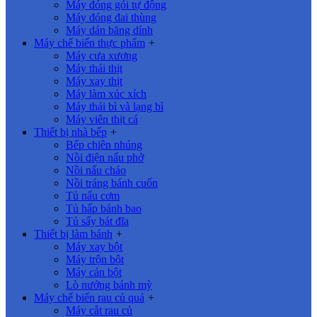
Máy đóng gói tự động
Máy đóng đai thùng
Máy dán băng dính
Máy chế biến thực phẩm
+
Máy cưa xương
Máy thái thịt
Máy xay thịt
Máy làm xúc xích
Máy thái bì và lạng bì
Máy viên thịt cá
Thiết bị nhà bếp
+
Bếp chiên nhúng
Nồi điện nấu phở
Nồi nấu cháo
Nồi tráng bánh cuốn
Tủ nấu cơm
Tủ hấp bánh bao
Tủ sấy bát đĩa
Thiết bị làm bánh
+
Máy xay bột
Máy trộn bột
Máy cán bột
Lò nướng bánh mỳ
Máy chế biến rau củ quả
+
Máy cắt rau củ