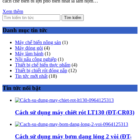
cách chế biến bì lợn phổ biến nhất là làm nộm…
Xem thêm
Tìm kiếm
Danh mục tin tức
Máy chế biến nông sản
(1)
Máy đóng gói
(4)
Máy làm bánh
(1)
Nồi nấu công nghiệp
(1)
Thiết bị chế biến thực phẩm
(4)
Thiết bị chiết rót đóng nắp
(12)
Tin tức mới nhất
(18)
Tin tức nổi bật
Cách sử dụng máy chiết rót LT130 (ĐT-CR03)
Cách sử dụng máy bơm dạng lỏng 2 vòi (ĐT-