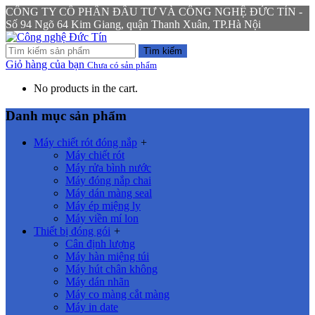
CÔNG TY CỔ PHẦN ĐẦU TƯ VÀ CÔNG NGHỆ ĐỨC TÍN -
Số 94 Ngõ 64 Kim Giang, quận Thanh Xuân, TP.Hà Nội
Tìm kiếm
Giỏ hàng của bạn
Chưa có sản phẩm
No products in the cart.
Danh mục sản phẩm
Máy chiết rót đóng nắp
+
Máy chiết rót
Máy rửa bình nước
Máy đóng nắp chai
Máy dán màng seal
Máy ép miệng ly
Máy viền mí lon
Thiết bị đóng gói
+
Cân định lượng
Máy hàn miệng túi
Máy hút chân không
Máy dán nhãn
Máy co màng cắt màng
Máy in date