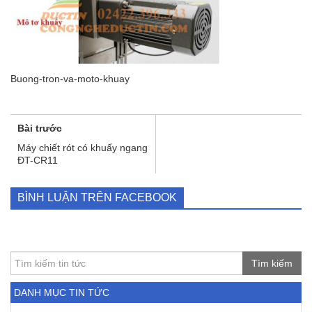
Buong-tron-va-moto-khuay
Bài trước
Máy chiết rót có khuấy ngang
ĐT-CR11
BÌNH LUẬN TRÊN FACEBOOK
Tìm kiếm
DANH MỤC TIN TỨC