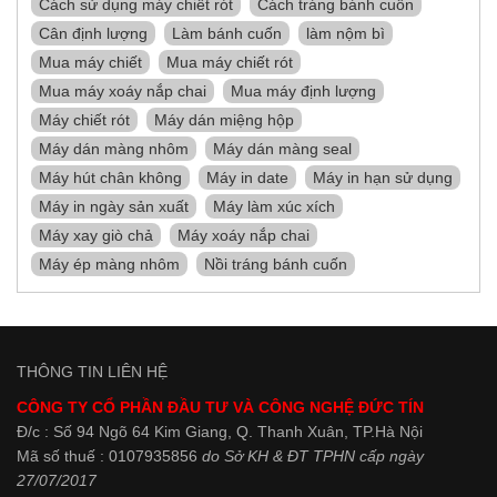
Cách sử dụng máy chiết rót
Cách tráng bánh cuốn
Cân định lượng
Làm bánh cuốn
làm nộm bì
Mua máy chiết
Mua máy chiết rót
Mua máy xoáy nắp chai
Mua máy định lượng
Máy chiết rót
Máy dán miệng hộp
Máy dán màng nhôm
Máy dán màng seal
Máy hút chân không
Máy in date
Máy in hạn sử dụng
Máy in ngày sản xuất
Máy làm xúc xích
Máy xay giò chả
Máy xoáy nắp chai
Máy ép màng nhôm
Nồi tráng bánh cuốn
THÔNG TIN LIÊN HỆ
CÔNG TY CỔ PHẦN ĐẦU TƯ VÀ CÔNG NGHỆ ĐỨC TÍN
Đ/c : Số 94 Ngõ 64 Kim Giang, Q. Thanh Xuân, TP.Hà Nội
Mã số thuế : 0107935856
do Sở KH & ĐT TPHN cấp ngày
27/07/2017