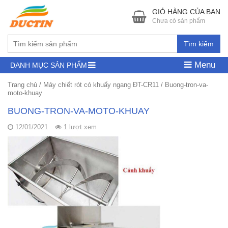
GIỎ HÀNG CỦA BẠN
Chưa có sản phẩm
Tìm kiếm
Menu
DANH MỤC SẢN PHẨM
Trang chủ
/
Máy chiết rót có khuấy ngang ĐT-CR11
/
Buong-tron-va-
moto-khuay
BUONG-TRON-VA-MOTO-KHUAY
12/01/2021
1 lượt xem