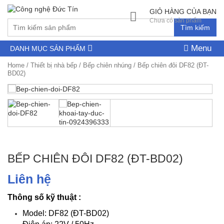
GIỎ HÀNG CỦA BẠN
Chưa có sản phẩm
Tìm kiếm
Menu
DANH MỤC SẢN PHẨM
Home
/
Thiết bị nhà bếp
/
Bếp chiên nhúng
/ Bếp chiên đôi DF82 (ĐT-
BD02)
BẾP CHIÊN ĐÔI DF82 (ĐT-BD02)
Liên hệ
Thông số kỹ thuật :
Model: DF82 (ĐT-BD02)