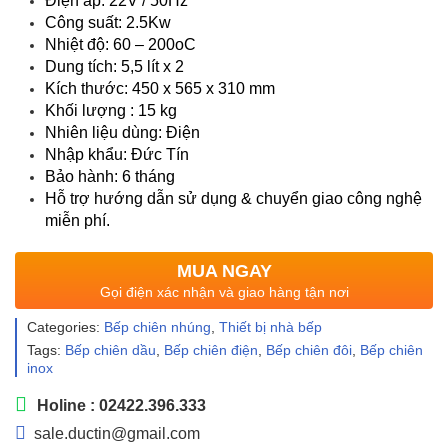
Điện áp: 22V / 50Hz
Công suất: 2.5Kw
Nhiệt độ: 60 – 200oC
Dung tích: 5,5 lít x 2
Kích thước: 450 x 565 x 310 mm
Khối lượng : 15 kg
Nhiên liệu dùng: Điện
Nhập khẩu: Đức Tín
Bảo hành: 6 tháng
Hỗ trợ hướng dẫn sử dụng & chuyển giao công nghệ
miễn phí.
MUA NGAY
Gọi điện xác nhận và giao hàng tận nơi
Categories:
Bếp chiên nhúng
,
Thiết bị nhà bếp
Tags:
Bếp chiên dầu
,
Bếp chiên điện
,
Bếp chiên đôi
,
Bếp chiên
inox
Holine : 02422.396.333
sale.ductin@gmail.com