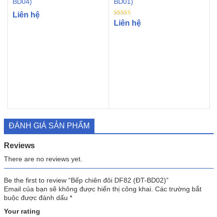
BD04)
BD01)
Liên hệ
Rated
Liên hệ
5.00
out of 5
ĐÁNH GIÁ SẢN PHẨM
Reviews
There are no reviews yet.
Be the first to review “Bếp chiên đôi DF82 (ĐT-BD02)”
Email của bạn sẽ không được hiển thị công khai.
Các trường bắt
buộc được đánh dấu
*
Your rating