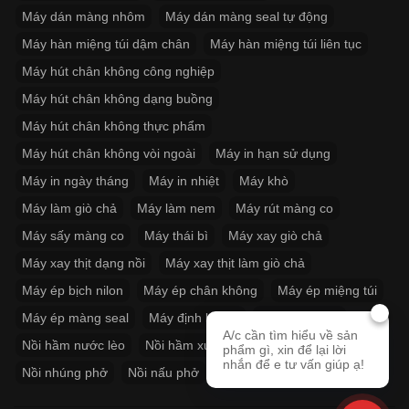
Máy dán màng nhôm
Máy dán màng seal tự động
Máy hàn miệng túi dậm chân
Máy hàn miệng túi liên tục
Máy hút chân không công nghiệp
Máy hút chân không dạng buồng
Máy hút chân không thực phẩm
Máy hút chân không vòi ngoài
Máy in hạn sử dụng
Máy in ngày tháng
Máy in nhiệt
Máy khò
Máy làm giò chả
Máy làm nem
Máy rút màng co
Máy sấy màng co
Máy thái bì
Máy xay giò chả
Máy xay thịt dạng nồi
Máy xay thịt làm giò chả
Máy ép bịch nilon
Máy ép chân không
Máy ép miệng túi
Máy ép màng seal
Máy định lượng
Nồi hầm cháo
A/c cần tìm hiểu về sản
Nồi hầm nước lèo
Nồi hầm xương
Nồi làm bánh cuốn
phẩm gì, xin để lại lời
nhắn để e tư vấn giúp ạ!
Nồi nhúng phở
Nồi nấu phở
Nồi phở inox