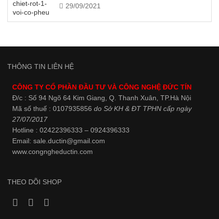
29/09/2021
THÔNG TIN LIÊN HỆ
CÔNG TY CỔ PHẦN ĐẦU TƯ VÀ CÔNG NGHỆ ĐỨC TÍN
Đ/c : Số 94 Ngõ 64 Kim Giang, Q. Thanh Xuân, TP.Hà Nội
Mã số thuế : 0107935856
do Sở KH & ĐT TPHN cấp ngày
27/07/2017
Hotline : 02422396333 – 0924396333
Email: sale.ductin@gmail.com
www.
congngheductin.com
THEO DÕI SHOP